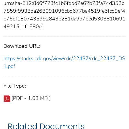
urn:sha-512:8d6f773fc1b6fddd7e62b73fa74d352b
7859f9938da268091096cbd677ba4519fe5fcd9ef4
b76df1807435992843b281da9d7bed5303810691
492151cfb580ef
Download URL:
https://stacks.cdc.gov/view/cdc/22437/cdc_22437_DS
1.pdf
File Type:
[PDF - 1.63 MB ]
Related Documents