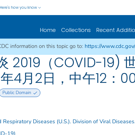
Here's how you know
Home
Collections
Recent Additi
CDC information on this topic go to:
https://www.cdc.gov
019（COVID-19) 
年4月2日，中午12：0
Public Domain
 Respiratory Diseases (U.S.). Division of Viral Diseases
ID-19)