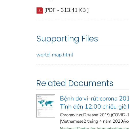
[PDF - 313.41 KB ]
Supporting Files
world-map.html
Related Documents
Bệnh do vi-rút corona 20
Tính đến 12:00 chiều gi
Coronavirus Disease 2019 (COVID-19
[Vietnamese2 tháng 4 năm 2020Acce
National Center for Immunization and 