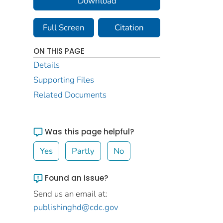
Download
Full Screen
Citation
ON THIS PAGE
Details
Supporting Files
Related Documents
Was this page helpful?
Yes
Partly
No
Found an issue?
Send us an email at:
publishinghd@cdc.gov