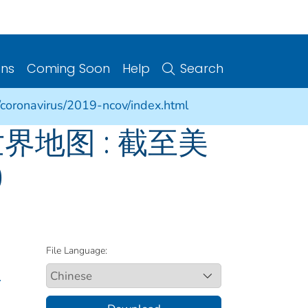
ons
Coming Soon
Help
Search
/coronavirus/2019-ncov/index.html
世界地图 : 截至美
0
File Language:
.