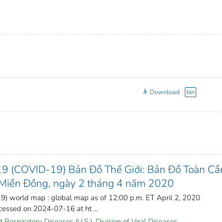
Download
bin
19 (COVID-19) Bản Đồ Thế Giới: Bản Đồ Toàn Cầ
ờ Miền Đông, ngày 2 tháng 4 năm 2020
) world map : global map as of 12:00 p.m. ET April 2, 2020
ssed on 2024-07-16 at ht ...
Respiratory Diseases (U.S.). Division of Viral Diseases.