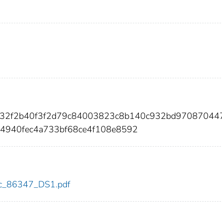
d032f2b40f3f2d79c84003823c8b140c932bd97087044
4940fec4a733bf68ce4f108e8592
cdc_86347_DS1.pdf