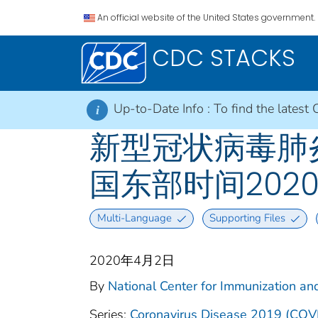
An official website of the United States government.
CDC STACKS
Up-to-Date Info :
To find the latest 
i
新型冠状病毒肺炎 2
国东部时间2020
Multi-Language
Supporting Files
2020年4月2日
By
National Center for Immunization and
Series:
Coronavirus Disease 2019 (COV