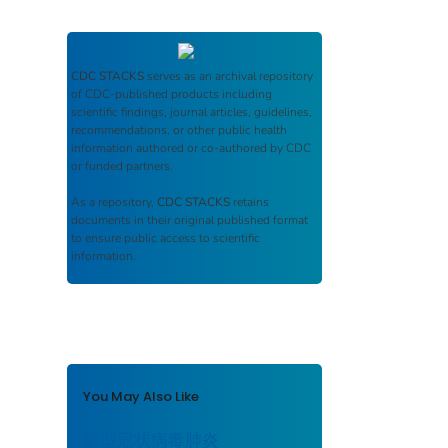
CDC STACKS
serves as an archival repository
of CDC-published products including
scientific findings, journal articles, guidelines,
recommendations, or other public health
information authored or co-authored by CDC
or funded partners.
As a repository,
CDC STACKS
retains
documents in their original published format
to ensure public access to scientific
information.
You May Also Like
新型冠状病毒肺炎