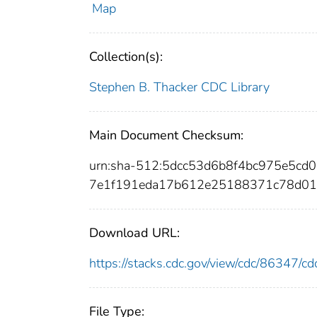
Map
Collection(s):
Stephen B. Thacker CDC Library
Main Document Checksum:
urn:sha-512:5dcc53d6b8f4bc975e5c
7e1f191eda17b612e25188371c78d01
Download URL:
https://stacks.cdc.gov/view/cdc/86347/
File Type: