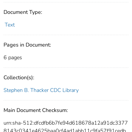
Document Type:
Text
Pages in Document:
6 pages
Collection(s):
Stephen B. Thacker CDC Library
Main Document Checksum:
urn:sha-512:dfcdfb6b7fe94d618678a12a91dc3377
8143c0341e4625baa0cf4ad1abb11c9fa57f91cedb