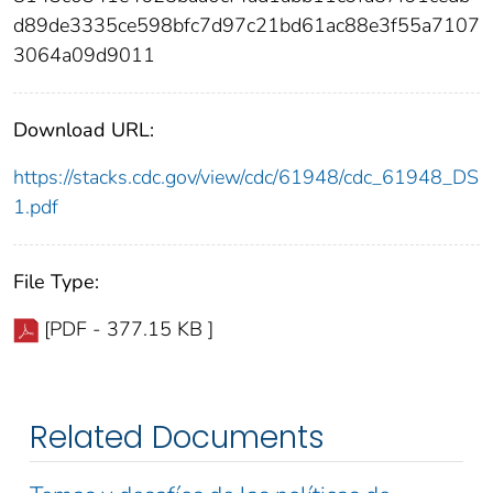
d89de3335ce598bfc7d97c21bd61ac88e3f55a7107
3064a09d9011
Download URL:
https://stacks.cdc.gov/view/cdc/61948/cdc_61948_DS
1.pdf
File Type:
[PDF - 377.15 KB ]
Related Documents