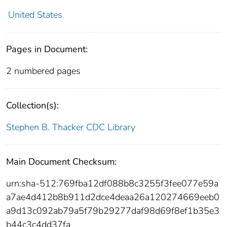
United States
Pages in Document:
2 numbered pages
Collection(s):
Stephen B. Thacker CDC Library
Main Document Checksum:
urn:sha-512:769fba12df088b8c3255f3fee077e59a
a7ae4d412b8b911d2dce4deaa26a120274669eeb0
a9d13c092ab79a5f79b29277daf98d69f8ef1b35e3
b44c3c4dd37fa