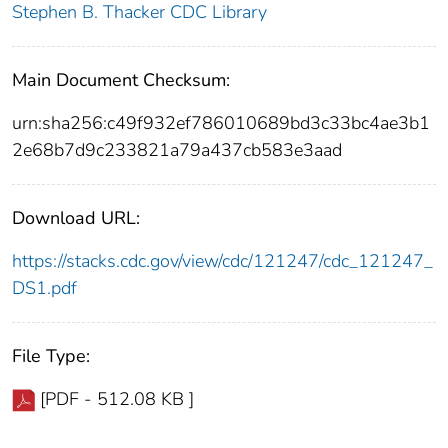
Stephen B. Thacker CDC Library
Main Document Checksum:
urn:sha256:c49f932ef786010689bd3c33bc4ae3b1
2e68b7d9c233821a79a437cb583e3aad
Download URL:
https://stacks.cdc.gov/view/cdc/121247/cdc_121247_
DS1.pdf
File Type:
[PDF - 512.08 KB ]