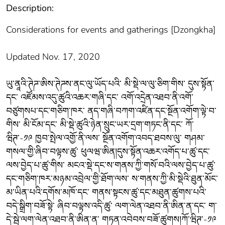
Description:
Considerations for events and gatherings [Dzongkha]
Updated Nov. 17, 2020
ཡུ་ནཱའི་ཊེཌ་ཨིས་ཊེཌས་ནང་ལུ་ཡོད་པའི་ མི་སྡེ་ལ་ལུ་ཅིག་གིས་ དུས་སྟོན་
དང་ འཛོམས་འདུ་ཚུའི་འཆར་གཞི་དང་ འགོ་འདྲེན་འཐབ་ནི་འགོ་
བཙུགསཔ་དང་གཅིག་ཁར་ ནད་གཞི་བཀག་འཛིན་དང་སྔོན་འགོག་ལྟེ་བ་
གིས་ མི་ངོམ་དང་ མི་སྡེ་ཚུའི་ཉེན་སྲུང་ཡར་དྲག་གཏང་ནི་དང་ ཀོ་
ཝིཊ་-༡༩ ཁྱབ་སྤེལ་འགྱོ་ནི་ལས་ སྔོན་འགོག་འབད་ཐབས་ལུ་ གཤམ་
གསལ་གྱི་ཞིབ་བལྟས་ཚུ་ ཕུལཝ་ཨིན།དུས་སྟོན་འཆར་འགོད་པ་ཚུ་དང་
ལས་བྱེད་པ་ཚུ་གིས་ མངའ་སྡེ་དང་ས་གནས་ཀྱི་གསོ་བའི་ལས་བྱེད་པ་ཚུ་
དང་གཅིག་ཁར་མཉམ་འབྲེལ་གྱི་ཐོག་ལས་ ས་གནས་ཀྱི་མི་སྡེའི་ཐུན་མོང་
མ་ཡིན་པའི་དགོས་མཁོ་དང་ གནས་སྟངས་ཚུ་དང་མཐུན་ཚུགས་པའི་
བདེ་སྒྲིག་བཟོ་སྟེ་ ཞིབ་བལྟས་འདི་ཚུ་ ལག་ལེན་འཐབ་ནི་ཨིན་ན་དང་ ག་
དེ་སྦེ་ལག་ལེན་འཐབ་ནི་ཨིན་ན་ གཏན་འབེབས་བཟོ་ཚུགས།ཀོ་ཝིཊ་-༡༩