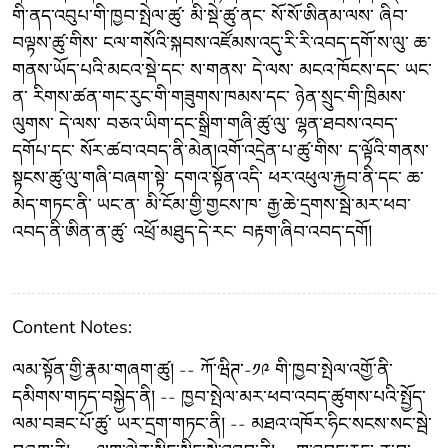
གི་ནད་འབུཔ་གི་ཁྱབ་སྤེལ་ཚུ་ མི་སྡེ་ཚུ་ནང་ སོ་སོ་ཨིནམ་ལས་ ཞིབ་
བལྟས་ཚུ་གིས་ ངལ་གསོའི་སྐབས་འཛོམས་འདུ་རི་རི་འབད་དགོ་ས་ལུ་ ཆ་
གནས་ཡོད་པའི་མངའ་སྡེ་དང་ ས་གནས་ དེ་ལས་ མངའ་ཁོངས་དང་ ཡང་
ན་ རིགས་ཚན་གང་རུང་གི་གཟུགས་ཁམས་དང་ ཉེན་སྲུང་གི་ཁྲིམས་
ལུགས་ དེ་ལས་ བཅའ་ཡིག་དང་སྒྲིག་གཞི་ཚུ་ལུ་ ལྷན་ཐབས་འབད་
དགོཔ་དང་ སོར་ཚབ་འབད་ནི་མེན།འགོ་འདྲེན་པ་ཚུ་གིས་ ད་ལྟོའི་གནས་
སྟངས་ཚུ་ལུ་གཞི་བཞག་སྟེ་ དགའ་སྟོན་འདི་ ཕར་འཕུལ་རྐྱབ་ནི་དང་ ཆ་
མེད་གཏང་ནི་ ཡང་ན་ མི་ངོམ་གྱི་གྱངས་ཁ་ རྒྱ་ཆེ་དྲགས་སྦེ་མར་ཕབ་
འབད་ནི་ཨིན་ན་ཚུ་ འཕྲོ་མཐུད་དེ་རང་ བརྟག་ཞིབ་འབད་དགོ།
Content Notes:
ལམ་སྟོན་གྱི་རྣམ་གཞག་ཚུ། -- ཀོ་ཝིཊ་-༡༩ གི་ཁྱབ་སྤེལ་འགྱོ་ནི་
དམིགས་གཏད་བསྐྱེད་ནི། -- ཁྱབ་སྤེལ་མར་ཕབ་འབད་ཚུགས་པའི་སྤྱོད་
ལམ་བཟང་པོ་ཚུ་ ཡར་དྲག་གཏང་ནི། -- མཐའ་འཁོར་ཧིང་སངས་སང་སྦེ་