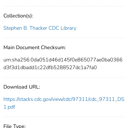
Collection(s):
Stephen B. Thacker CDC Library
Main Document Checksum:
urn:sha256:0da051d46d145f0e865077ae0ba0366
d3f3d1dbadd1c22dfb5288527dc1a7fa0
Download URL:
https://stacks.cdc.gov/view/cdc/97311/cdc_97311_DS
1.pdf
File Type: