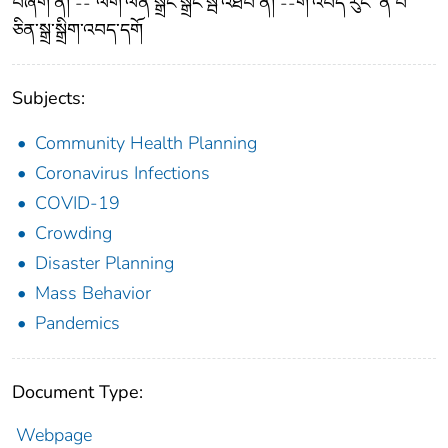
བཞག་ནི། -- ལག་ལེན་སྒྲིང་སྒྲིང་སྦེ་འཐབ་ནི། --ག་འབད་རུང་ ན་བ་
ཅིན་སྒྲ་སྒྲིག་འབད་དགོ
Subjects:
Community Health Planning
Coronavirus Infections
COVID-19
Crowding
Disaster Planning
Mass Behavior
Pandemics
Document Type:
Webpage