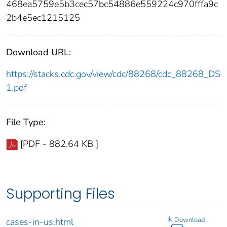
468ea5759e5b3cec57bc54886e559224c970fffa9c
2b4e5ec1215125
Download URL:
https://stacks.cdc.gov/view/cdc/88268/cdc_88268_DS
1.pdf
File Type:
[PDF - 882.64 KB ]
Supporting Files
Download
cases-in-us.html