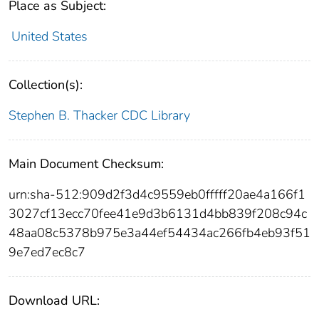
Place as Subject:
United States
Collection(s):
Stephen B. Thacker CDC Library
Main Document Checksum:
urn:sha-512:909d2f3d4c9559eb0fffff20ae4a166f1
3027cf13ecc70fee41e9d3b6131d4bb839f208c94c
48aa08c5378b975e3a44ef54434ac266fb4eb93f51
9e7ed7ec8c7
Download URL: