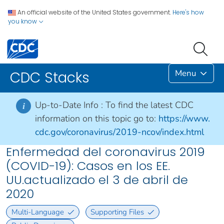
An official website of the United States government.
Here's how
you know
Menu
CDC Stacks
Up-to-Date Info :
To find the latest CDC
i
information on this topic go to:
https://www.
cdc.gov/coronavirus/2019-ncov/index.html
Enfermedad del coronavirus 2019
(COVID-19): Casos en los EE.
UU.actualizado el 3 de abril de
2020
Multi-Language
Supporting Files