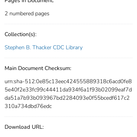
Pages in Document:
2 numbered pages
Collection(s):
Stephen B. Thacker CDC Library
Main Document Checksum:
urn:sha-512:0e85c13eec424555889318c6acd0fe8
5e40f2e33fc99c44411da934f6a1f93b02099eaf7d
da51a7b93b093967bd2284093e0f55bcedf617c2
310a734dbd76edc
Download URL: