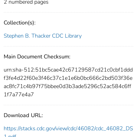
2 numbered pages
Collection(s):
Stephen B. Thacker CDC Library
Main Document Checksum:
urn:sha-512:51bc5cae42c67129587cd21c0cbf1ddd
f3fe4d22f60e3f46c37c1e1e6b0bc666c2bd503f36e
ac8fc71c4b97f75bbee0d3b3ade5296c52ac584c6ff
1f7a77e4a7
Download URL:
https://stacks.cdc.gov/view/cdc/46082/cdc_46082_DS
1.pdf