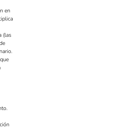
en en
iplica
 (las
 de
nario.
 que
a
nto.
ción