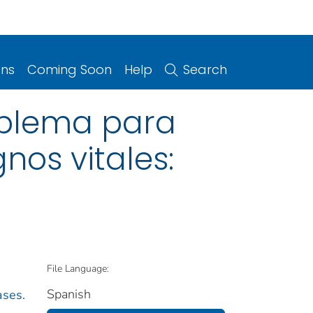
ons
Coming Soon
Help
Search
oblema para
nos vitales:
File Language:
Spanish
ases.