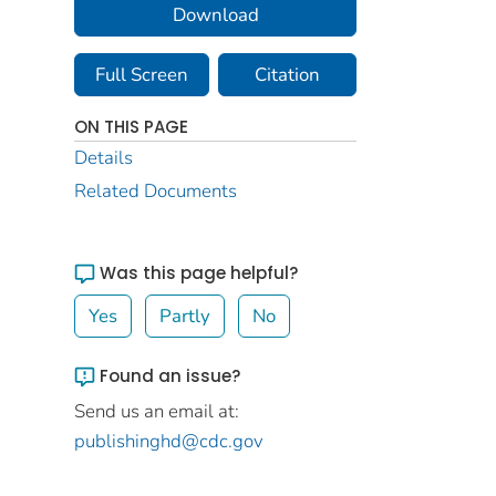
Download
Full Screen
Citation
ON THIS PAGE
Details
Related Documents
Was this page helpful?
Yes
Partly
No
Found an issue?
Send us an email at:
publishinghd@cdc.gov