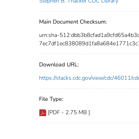
Stephen B. Thacker CDC Library
Main Document Checksum:
urn:sha-512:dbb3b8cfad1a9cfd65a4
7ec7df1ec838089d1fa8a684e1771c3c
Download URL:
https://stacks.cdc.gov/view/cdc/46011/
File Type:
[PDF - 2.75 MB ]