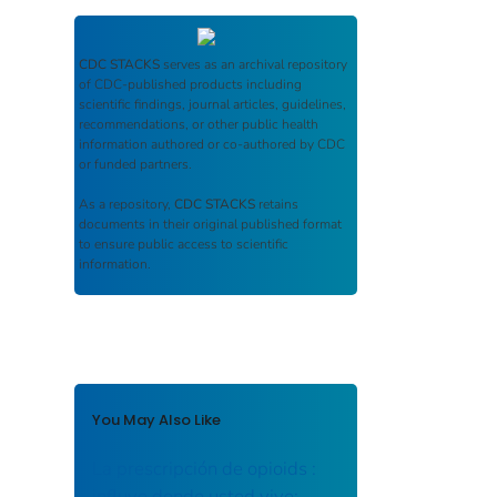
CDC STACKS
serves as an archival repository
of CDC-published products including
scientific findings, journal articles, guidelines,
recommendations, or other public health
information authored or co-authored by CDC
or funded partners.
As a repository,
CDC STACKS
retains
documents in their original published format
to ensure public access to scientific
information.
You May Also Like
La prescripción de opioids :
influye donde usted vive: