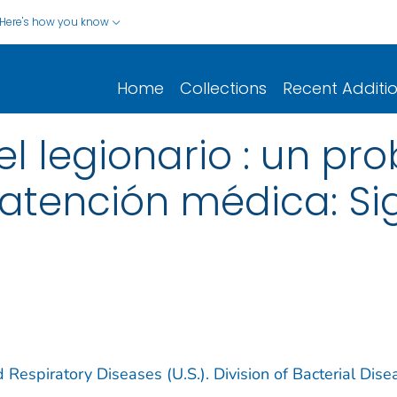
Here's how you know
Home
Collections
Recent Additi
l legionario : un pr
 atención médica: Sig
 Respiratory Diseases (U.S.). Division of Bacterial Dise