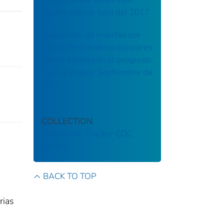
Signos vitales: Julio del 2017
Prevención de muertes por
accidentes cerebrovasculares
: se ha estancado el progreso:
Signos vitales: Septiembre de
2017
COLLECTION
Stephen B. Thacker CDC
Library
BACK TO TOP
rias