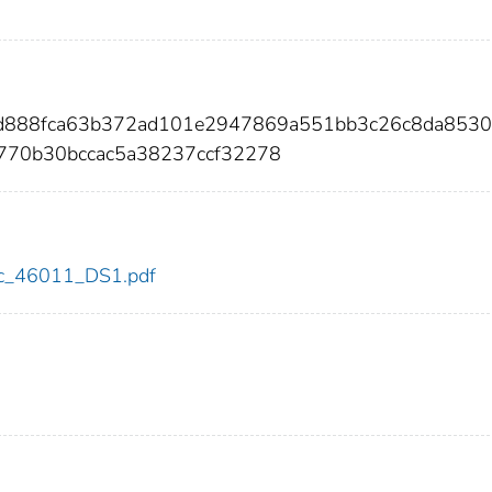
b3d888fca63b372ad101e2947869a551bb3c26c8da8530
770b30bccac5a38237ccf32278
cdc_46011_DS1.pdf