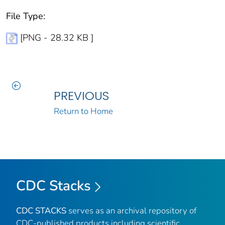
File Type:
[PNG - 28.32 KB ]
PREVIOUS
Return to Home
CDC Stacks
CDC STACKS
serves as an archival repository of
CDC-published products including scientific