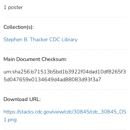
1 poster
Collection(s):
Stephen B. Thacker CDC Library
Main Document Checksum:
urn:sha256:b71513b5bd1b3922f04dad10df8265f3
5d047659e0134649d4ad88083d93f3a7
Download URL:
https://stacks.cdc.gov/view/cdc/30845/cdc_30845_DS
1.png