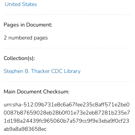
United States
Pages in Document:
2 numbered pages
Collection(s):
Stephen B. Thacker CDC Library
Main Document Checksum:
urn:sha-512:09b731e8c6a67fee235c8aff571e2be0
0087b87659028eb28b0f01e73e2eb87281b235e7
1d198a24439fc965060b7a579cc9f9e3eba9f0cf23
ab9a8a983658ec