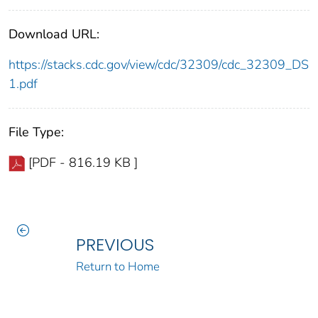
Download URL:
https://stacks.cdc.gov/view/cdc/32309/cdc_32309_DS
1.pdf
File Type:
[PDF - 816.19 KB ]
PREVIOUS
Return to Home